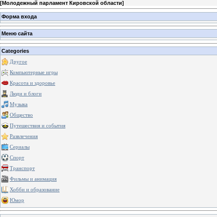
[
Молодежный парламент Кировской области
]
Форма входа
Меню сайта
Categories
Другое
Компьютерные игры
Красота и здоровье
Люди и блоги
Музыка
Общество
Путешествия и события
Развлечения
Сериалы
Спорт
Транспорт
Фильмы и анимация
Хобби и образование
Юмор