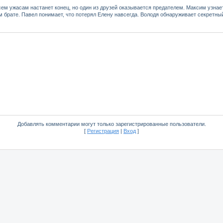
всем ужасам настанет конец, но один из друзей оказывается предателем. Максим узнает
м брате. Павел понимает, что потерял Елену навсегда. Володя обнаруживает секретн
Добавлять комментарии могут только зарегистрированные пользователи.
[
Регистрация
|
Вход
]