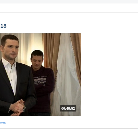
 18
00:48:52
ола