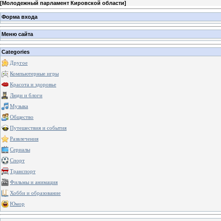
[
Молодежный парламент Кировской области
]
Форма входа
Меню сайта
Categories
Другое
Компьютерные игры
Красота и здоровье
Люди и блоги
Музыка
Общество
Путешествия и события
Развлечения
Сериалы
Спорт
Транспорт
Фильмы и анимация
Хобби и образование
Юмор