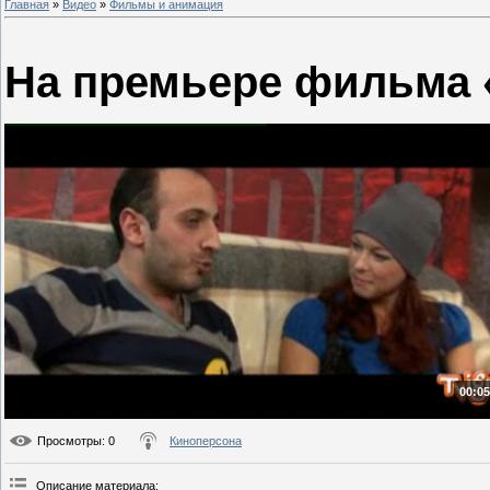
Главная
»
Видео
»
Фильмы и анимация
На премьере фильма 
00:05
Просмотры
: 0
Киноперсона
Описание материала
: