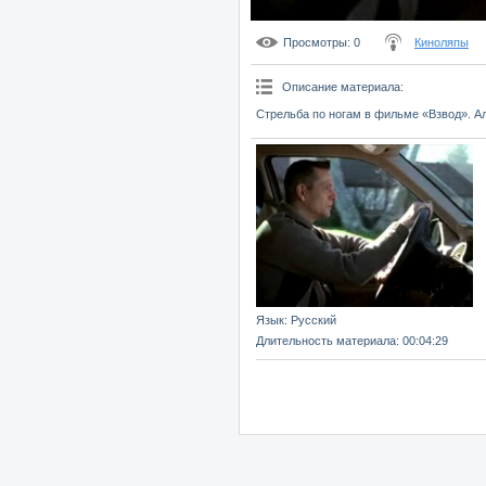
Просмотры
: 0
Киноляпы
Описание материала
:
Стрельба по ногам в фильме «Взвод». А
Язык
: Русский
Длительность материала
: 00:04:29