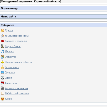
[
Молодежный парламент Кировской области
]
Форма входа
Меню сайта
Categories
Другое
Компьютерные игры
Красота и здоровье
Люди и блоги
Музыка
Общество
Путешествия и события
Развлечения
Сериалы
Спорт
Транспорт
Фильмы и анимация
Хобби и образование
Юмор