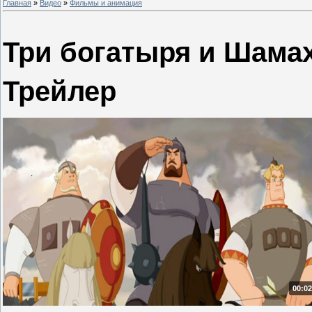
Главная
»
Видео
»
Фильмы и анимация
Три богатыря и Шамах
Трейлер
00:02