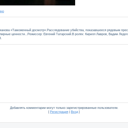
ино
манова «Таможенный досмотр».Расследование убийства, показавшееся рядовым прест
ирные ценности...Режиссер: Евгений Татарский.В ролях: Кирилл Лавров, Вадим Ледог
3.
Добавлять комментарии могут только зарегистрированные пользователи.
[
Регистрация
|
Вход
]