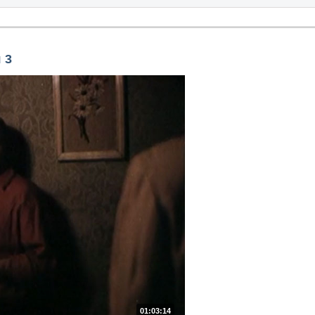
 3
01:03:14