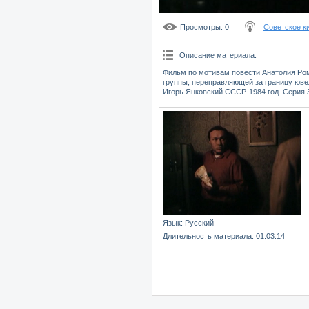
Просмотры
: 0
Советское к
Описание материала
:
Фильм по мотивам повести Анатолия Ро
группы, переправляющей за границу ювел
Игорь Янковский.СССР. 1984 год. Серия 
Язык
: Русский
Длительность материала
: 01:03:14