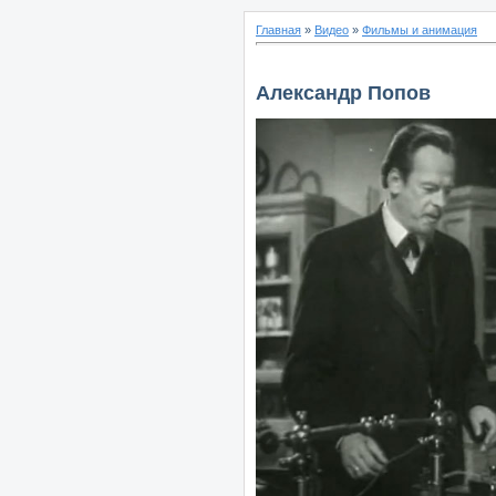
Главная
»
Видео
»
Фильмы и анимация
Александр Попов