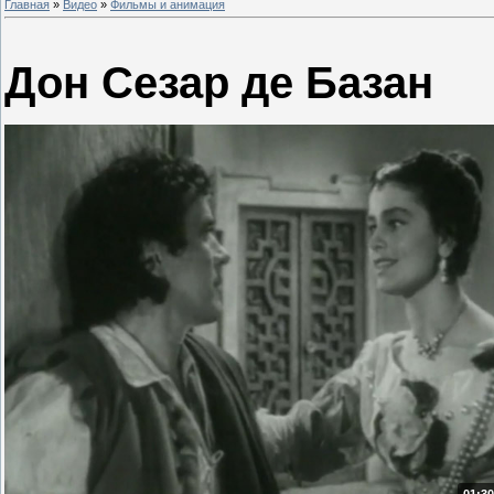
Главная
»
Видео
»
Фильмы и анимация
Дон Сезар де Базан