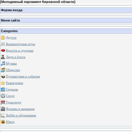
[
Молодежный парламент Кировской области
]
Форма входа
Меню сайта
Categories
Другое
Компьютерные игры
Красота и здоровье
Люди и блоги
Музыка
Общество
Путешествия и события
Развлечения
Сериалы
Спорт
Транспорт
Фильмы и анимация
Хобби и образование
Юмор