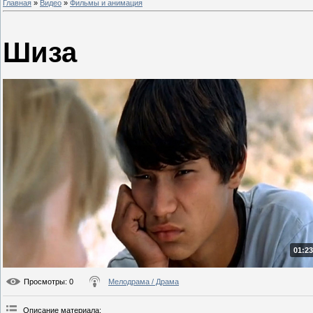
Главная
»
Видео
»
Фильмы и анимация
Шиза
01:23
Просмотры
: 0
Мелодрама / Драма
Описание материала
: