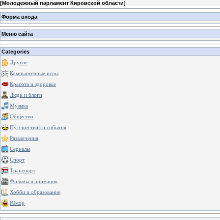
[
Молодежный парламент Кировской области
]
Форма входа
Меню сайта
Categories
Другое
Компьютерные игры
Красота и здоровье
Люди и блоги
Музыка
Общество
Путешествия и события
Развлечения
Сериалы
Спорт
Транспорт
Фильмы и анимация
Хобби и образование
Юмор