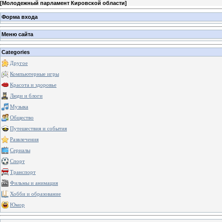
[
Молодежный парламент Кировской области
]
Форма входа
Меню сайта
Categories
Другое
Компьютерные игры
Красота и здоровье
Люди и блоги
Музыка
Общество
Путешествия и события
Развлечения
Сериалы
Спорт
Транспорт
Фильмы и анимация
Хобби и образование
Юмор