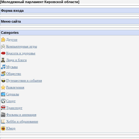
[
Молодежный парламент Кировской области
]
Форма входа
Меню сайта
Categories
Другое
Компьютерные игры
Красота и здоровье
Люди и блоги
Музыка
Общество
Путешествия и события
Развлечения
Сериалы
Спорт
Транспорт
Фильмы и анимация
Хобби и образование
Юмор