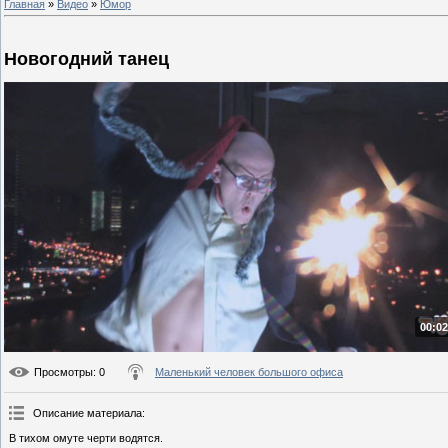
Главная
»
Видео
»
Юмор
Новогодний танец
00:02
Просмотры
: 0
Маленький человек большого офиса
Описание материала
:
В тихом омуте черти водятся.