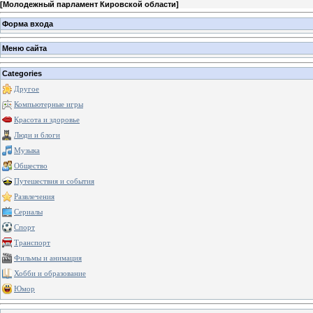
[
Молодежный парламент Кировской области
]
Форма входа
Меню сайта
Categories
Другое
Компьютерные игры
Красота и здоровье
Люди и блоги
Музыка
Общество
Путешествия и события
Развлечения
Сериалы
Спорт
Транспорт
Фильмы и анимация
Хобби и образование
Юмор