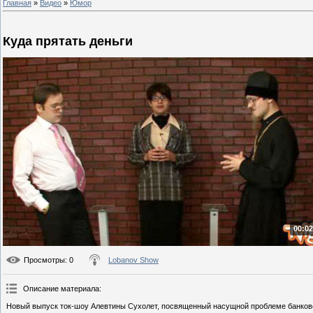
Главная
»
Видео
»
Юмор
Куда прятать деньги
00:02
Просмотры
: 0
Lobanov Show
Описание материала
:
Новый выпуск ток-шоу Алевтины Сухолет, посвященный насущной проблеме банковск