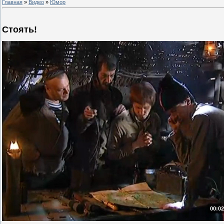
Главная
»
Видео
»
Юмор
Стоять!
00:02