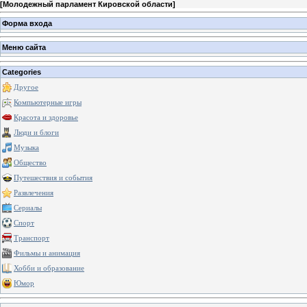
[
Молодежный парламент Кировской области
]
Форма входа
Меню сайта
Categories
Другое
Компьютерные игры
Красота и здоровье
Люди и блоги
Музыка
Общество
Путешествия и события
Развлечения
Сериалы
Спорт
Транспорт
Фильмы и анимация
Хобби и образование
Юмор