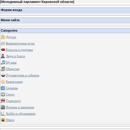
[
Молодежный парламент Кировской области
]
Форма входа
Меню сайта
Categories
Другое
Компьютерные игры
Красота и здоровье
Люди и блоги
Музыка
Общество
Путешествия и события
Развлечения
Сериалы
Спорт
Транспорт
Фильмы и анимация
Хобби и образование
Юмор