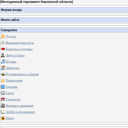
[
Молодежный парламент Кировской области
]
Форма входа
Меню сайта
Categories
Другое
Компьютерные игры
Красота и здоровье
Люди и блоги
Музыка
Общество
Путешествия и события
Развлечения
Сериалы
Спорт
Транспорт
Фильмы и анимация
Хобби и образование
Юмор