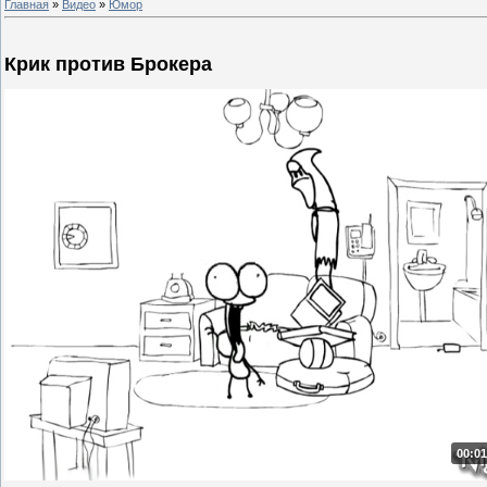
Главная
»
Видео
»
Юмор
Крик против Брокера
00:01