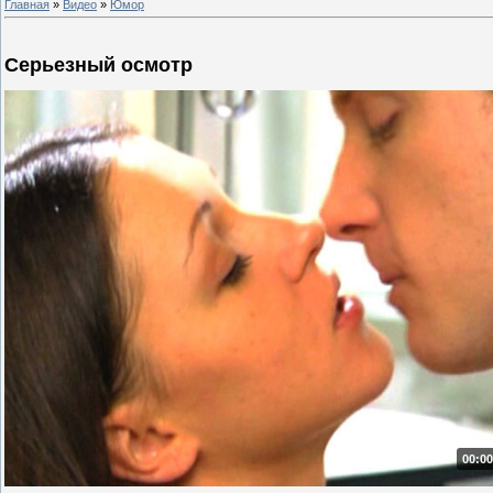
Главная
»
Видео
»
Юмор
Серьезный осмотр
00:00