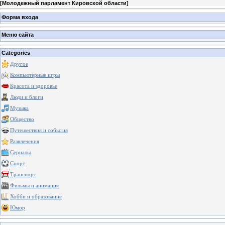
[
Молодежный парламент Кировской области
]
Форма входа
Меню сайта
Categories
Другое
Компьютерные игры
Красота и здоровье
Люди и блоги
Музыка
Общество
Путешествия и события
Развлечения
Сериалы
Спорт
Транспорт
Фильмы и анимация
Хобби и образование
Юмор