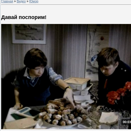
Главная
»
Видео
»
Юмор
Давай поспорим!
00:03