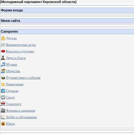
[
Молодежный парламент Кировской области
]
Форма входа
Меню сайта
Categories
Другое
Компьютерные игры
Красота и здоровье
Люди и блоги
Музыка
Общество
Путешествия и события
Развлечения
Сериалы
Спорт
Транспорт
Фильмы и анимация
Хобби и образование
Юмор