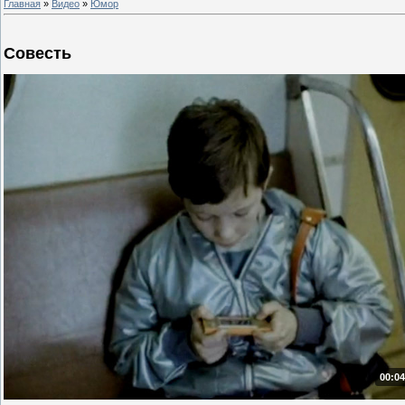
Главная
»
Видео
»
Юмор
Совесть
00:04