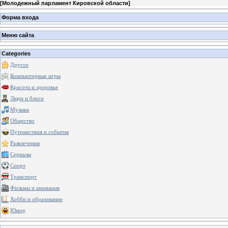
[
Молодежный парламент Кировской области
]
Форма входа
Меню сайта
Categories
Другое
Компьютерные игры
Красота и здоровье
Люди и блоги
Музыка
Общество
Путешествия и события
Развлечения
Сериалы
Спорт
Транспорт
Фильмы и анимация
Хобби и образование
Юмор