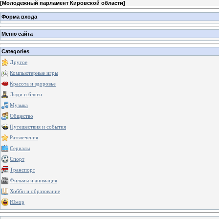
[
Молодежный парламент Кировской области
]
Форма входа
Меню сайта
Categories
Другое
Компьютерные игры
Красота и здоровье
Люди и блоги
Музыка
Общество
Путешествия и события
Развлечения
Сериалы
Спорт
Транспорт
Фильмы и анимация
Хобби и образование
Юмор