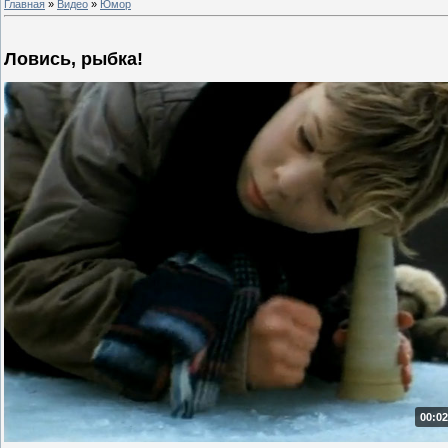
Главная
»
Видео
»
Юмор
Ловись, рыбка!
00:02