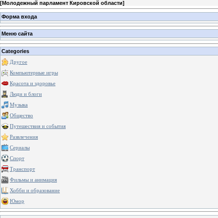
[
Молодежный парламент Кировской области
]
Форма входа
Меню сайта
Categories
Другое
Компьютерные игры
Красота и здоровье
Люди и блоги
Музыка
Общество
Путешествия и события
Развлечения
Сериалы
Спорт
Транспорт
Фильмы и анимация
Хобби и образование
Юмор