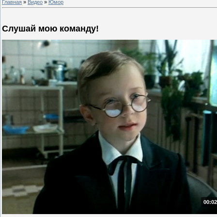
Главная
»
Видео
»
Юмор
Слушай мою команду!
00:02