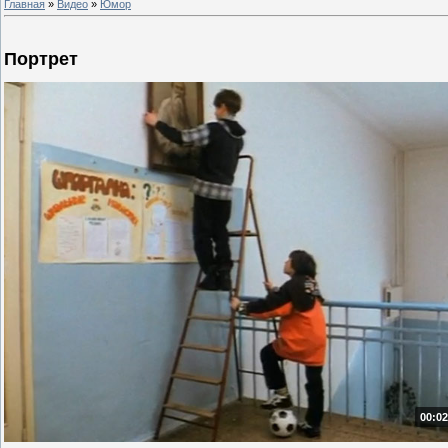
Главная
»
Видео
»
Юмор
Портрет
00:02