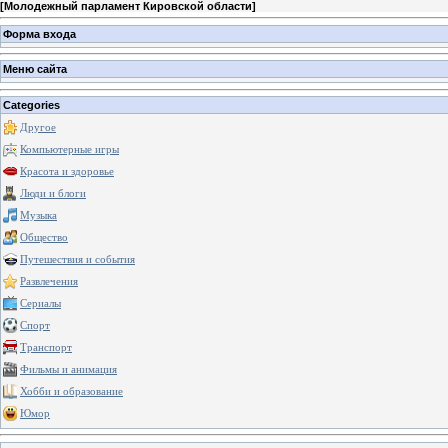
[
Молодежный парламент Кировской области
]
Форма входа
Меню сайта
Categories
Другое
Компьютерные игры
Красота и здоровье
Люди и блоги
Музыка
Общество
Путешествия и события
Развлечения
Сериалы
Спорт
Транспорт
Фильмы и анимация
Хобби и образование
Юмор