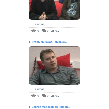
13 г. назад
0
0
0.0
Игорь Минаков - Луна ск...
13 г. назад
0
0
0.0
Сергей Морозов об инфор...