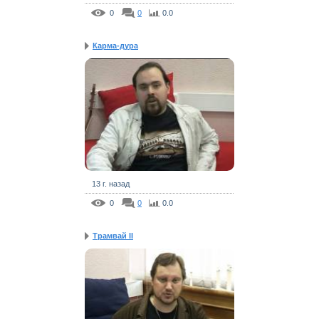
0
0
0.0
Карма-дура
13 г. назад
0
0
0.0
Трамвай II