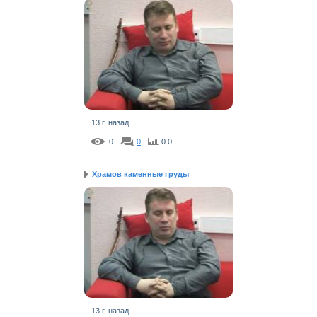
13 г. назад
0
0
0.0
Храмов каменные груды
13 г. назад