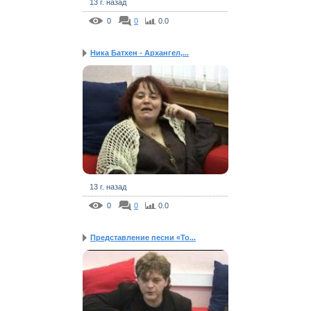
13 г. назад
0
0
0.0
Ника Батхен - Архангел,...
13 г. назад
0
0
0.0
Представление песни «То...