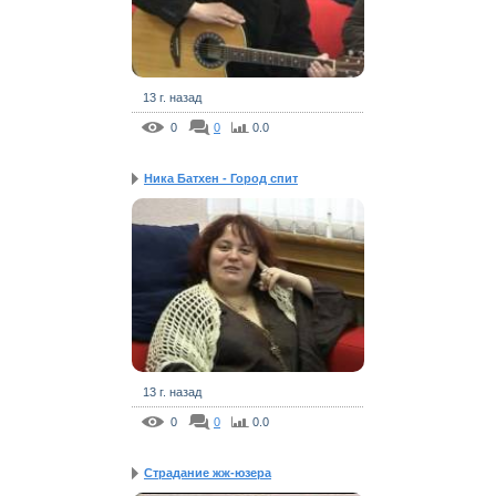
13 г. назад
0
0
0.0
Ника Батхен - Город спит
13 г. назад
0
0
0.0
Страдание жж-юзера