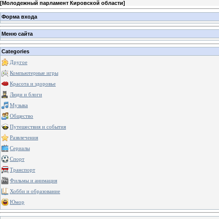
[
Молодежный парламент Кировской области
]
Форма входа
Меню сайта
Categories
Другое
Компьютерные игры
Красота и здоровье
Люди и блоги
Музыка
Общество
Путешествия и события
Развлечения
Сериалы
Спорт
Транспорт
Фильмы и анимация
Хобби и образование
Юмор