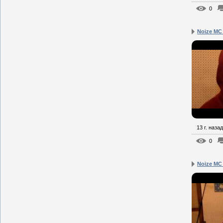
0
Noize MC
13 г. назад
0
Noize MC