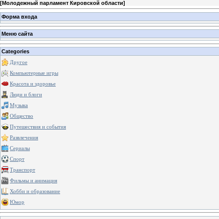
[
Молодежный парламент Кировской области
]
Форма входа
Меню сайта
Categories
Другое
Компьютерные игры
Красота и здоровье
Люди и блоги
Музыка
Общество
Путешествия и события
Развлечения
Сериалы
Спорт
Транспорт
Фильмы и анимация
Хобби и образование
Юмор