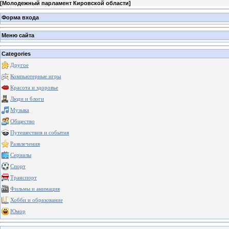
[
Молодежный парламент Кировской области
]
Форма входа
Меню сайта
Categories
Другое
Компьютерные игры
Красота и здоровье
Люди и блоги
Музыка
Общество
Путешествия и события
Развлечения
Сериалы
Спорт
Транспорт
Фильмы и анимация
Хобби и образование
Юмор