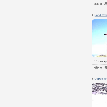
0
Land Rov
13 г. назад
0
Сорок тр