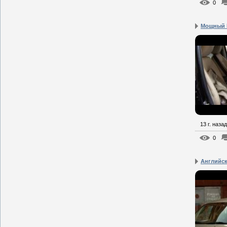
0
Мощный M
13 г. назад
0
Английск