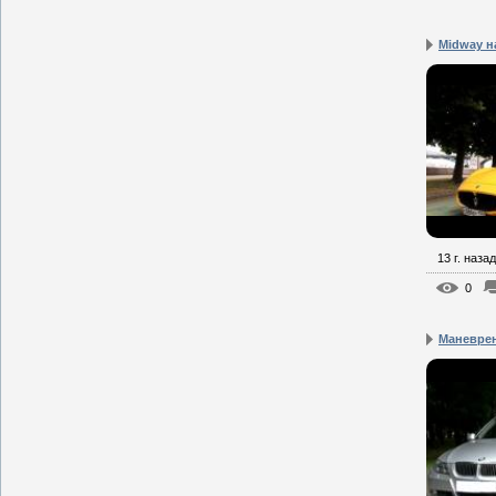
Midway на
13 г. назад
0
Маневрен