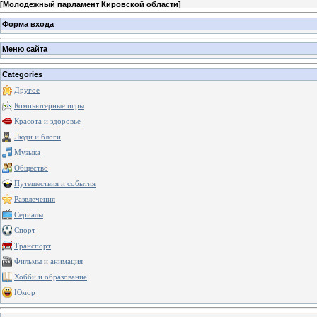
[
Молодежный парламент Кировской области
]
Форма входа
Меню сайта
Categories
Другое
Компьютерные игры
Красота и здоровье
Люди и блоги
Музыка
Общество
Путешествия и события
Развлечения
Сериалы
Спорт
Транспорт
Фильмы и анимация
Хобби и образование
Юмор