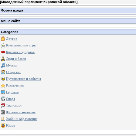
[
Молодежный парламент Кировской области
]
Форма входа
Меню сайта
Categories
Другое
Компьютерные игры
Красота и здоровье
Люди и блоги
Музыка
Общество
Путешествия и события
Развлечения
Сериалы
Спорт
Транспорт
Фильмы и анимация
Хобби и образование
Юмор